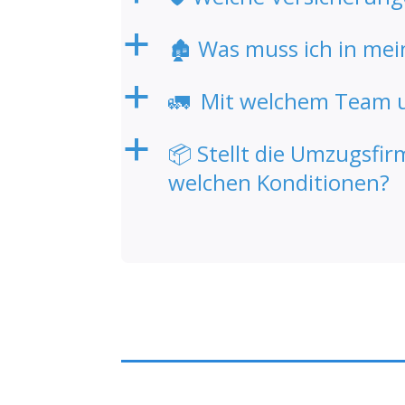
a
🏚️ Was muss ich in me
a
🚛 Mit welchem Team 
a
📦 Stellt die Umzugsfi
welchen Konditionen?