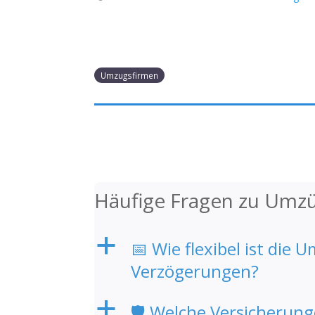
Umzugsfirmen
Häufige Fragen zu Umz
a
📅 Wie flexibel ist di
Verzögerungen?
a
🛡️ Welche Versicherun