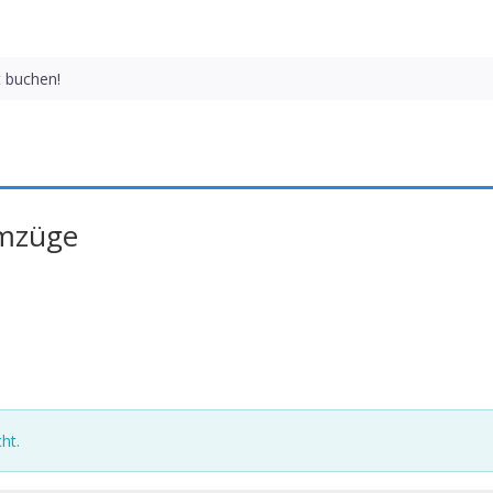
t buchen!
Umzüge
ht.