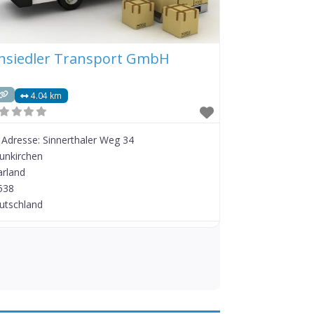
insiedler Transport GmbH
4.04 km
Adresse:
Sinnerthaler Weg 34
unkirchen
arland
538
utschland