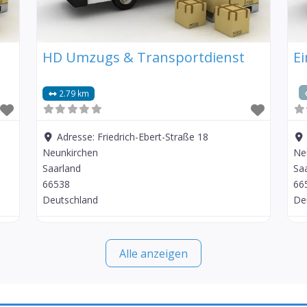
HD Umzugs & Transportdienst
E
2.79 km
Adresse:
Friedrich-Ebert-Straße 18
Neunkirchen
Ne
Saarland
Sa
66538
66
Deutschland
De
Alle anzeigen