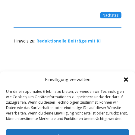
Nächstes
Hinweis zu:
Redaktionelle Beiträge mit KI
Einwilligung verwalten
Um dir ein optimales Erlebnis zu bieten, verwenden wir Technologien
wie Cookies, um Geräteinformationen zu speichern und/oder darauf
Kontakt
Impressum
Datenschutz
zuzugreifen. Wenn du diesen Technologien zustimmst, können wir
Werbung buchen
AGB
Daten wie das Surfverhalten oder eindeutige IDs auf dieser Website
verarbeiten. Wenn du deine Einwilligung nicht erteilst oder zurückziehst,
können bestimmte Merkmale und Funktionen beeinträchtigt werden.
Copyright 2025-2026 | Web24 Consulting AVO UG |
Alle Rechte vorbehalten *Werbehinweis: Die ist ein
Portal mit Infos zu Dienstleistern und Fachbetrieben