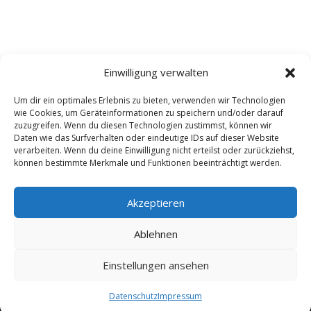
Einwilligung verwalten
Um dir ein optimales Erlebnis zu bieten, verwenden wir Technologien
wie Cookies, um Geräteinformationen zu speichern und/oder darauf
Kontakt
Impressum
Datenschutz
zuzugreifen. Wenn du diesen Technologien zustimmst, können wir
Werbung buchen
AGB
Daten wie das Surfverhalten oder eindeutige IDs auf dieser Website
verarbeiten. Wenn du deine Einwilligung nicht erteilst oder zurückziehst,
können bestimmte Merkmale und Funktionen beeinträchtigt werden.
Copyright 2025-2026 | Web24 Consulting AVO UG |
Alle Rechte vorbehalten *Werbehinweis: Die ist ein
Portal mit Infos zu Dienstleistern und Fachbetrieben
Akzeptieren
sowie einem Anbieterverzeichnis. Wenn Sie bei den
Werbepartnern ein Angebot anfordern oder etwas
Ablehnen
bestellen, erhalten wir ggf. eine Werbevergütung vom
jeweiligen Dienstleister. Redaktionelle Einträge wurden
Einstellungen ansehen
zum Teil auch mit KI erstellt oder ergänzt und können
Fehler enthalten.
Datenschutz
Impressum