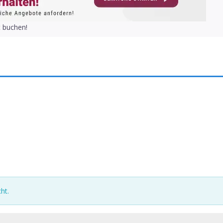
t buchen!
ht.