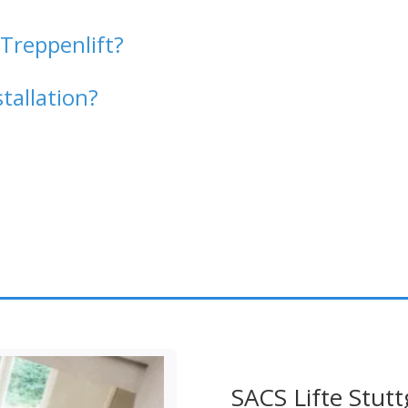
 Treppenlift?
tallation?
SACS Lifte Stutt