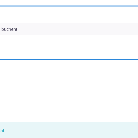
t buchen!
ht.