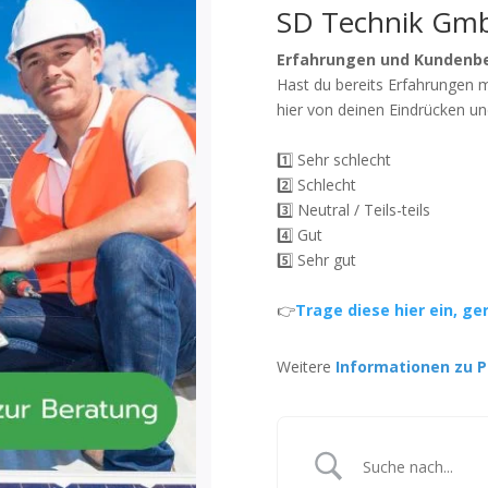
SD Technik Gm
Erfahrungen und Kundenb
Hast du bereits Erfahrungen 
hier von deinen Eindrücken un
1️⃣ Sehr schlecht
2️⃣ Schlecht
3️⃣ Neutral / Teils-teils
4️⃣ Gut
5️⃣ Sehr gut
👉
Trage diese hier ein, ge
Weitere
Informationen zu P