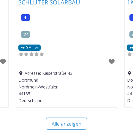
SCHLÜTER SOLARBAU
1
0 Meter
Adresse:
Kaiserstraße 43
Dortmund
Do
Nordrhein-Westfalen
No
44135
44
Deutschland
De
Alle anzeigen