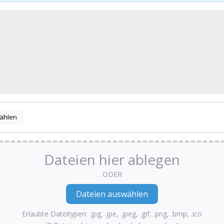
ählen
Dateien hier ablegen
ODER
Erlaubte Dateitypen: .jpg, .jpe, .jpeg, .gif, .png, .bmp, .ico