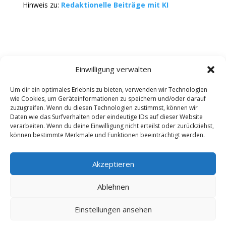
Hinweis zu:
Redaktionelle Beiträge mit KI
Einwilligung verwalten
Um dir ein optimales Erlebnis zu bieten, verwenden wir Technologien
wie Cookies, um Geräteinformationen zu speichern und/oder darauf
Kontakt
Impressum
Datenschutz
zuzugreifen. Wenn du diesen Technologien zustimmst, können wir
Werbung buchen
AGB
Daten wie das Surfverhalten oder eindeutige IDs auf dieser Website
verarbeiten. Wenn du deine Einwilligung nicht erteilst oder zurückziehst,
können bestimmte Merkmale und Funktionen beeinträchtigt werden.
Copyright 2025-2026 | Web24 Consulting AVO UG |
Alle Rechte vorbehalten *Werbehinweis: Die ist ein
Portal mit Infos zu Dienstleistern und Fachbetrieben
Akzeptieren
sowie einem Anbieterverzeichnis. Wenn Sie bei den
Werbepartnern ein Angebot anfordern oder etwas
Ablehnen
bestellen, erhalten wir ggf. eine Werbevergütung vom
jeweiligen Dienstleister. Redaktionelle Einträge wurden
Einstellungen ansehen
zum Teil auch mit KI erstellt oder ergänzt und können