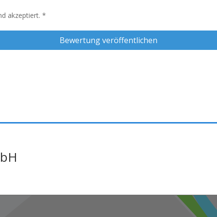
d akzeptiert.
*
mbH