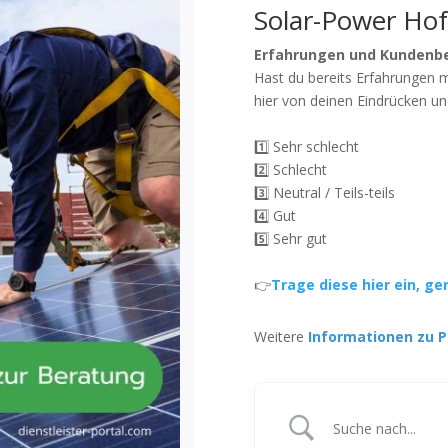
Solar-Power H
Erfahrungen und Kundenb
Hast du bereits Erfahrungen 
hier von deinen Eindrücken un
1️⃣ Sehr schlecht
2️⃣ Schlecht
3️⃣ Neutral / Teils-teils
4️⃣ Gut
5️⃣ Sehr gut
👉
Trage diese hier ein, ge
Weitere
Informationen zu P