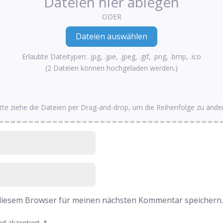
Dateien hier ablegen
ODER
Erlaubte Dateitypen: .jpg, .jpe, .jpeg, .gif, .png, .bmp, .ico
(2 Dateien können hochgeladen werden.)
tte ziehe die Dateien per Drag-and-drop, um die Reihenfolge zu ände
 diesem Browser für meinen nächsten Kommentar speichern
d akzeptiert.
*