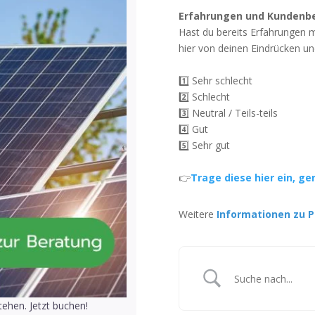
Erfahrungen und Kundenb
Hast du bereits Erfahrungen 
hier von deinen Eindrücken un
1️⃣ Sehr schlecht
2️⃣ Schlecht
3️⃣ Neutral / Teils-teils
4️⃣ Gut
5️⃣ Sehr gut
👉
Trage diese hier ein, ge
Weitere
Informationen zu P
ehen. Jetzt buchen!