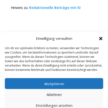
Hinweis zu:
Redaktionelle Beiträge mit KI
Einwilligung verwalten
Um dir ein optimales Erlebnis zu bieten, verwenden wir Technologien
wie Cookies, um Geräteinformationen zu speichern und/oder darauf
Kontakt
Impressum
Datenschutz
zuzugreifen. Wenn du diesen Technologien zustimmst, können wir
Werbung buchen
AGB
Daten wie das Surfverhalten oder eindeutige IDs auf dieser Website
verarbeiten. Wenn du deine Einwilligung nicht erteilst oder zurückziehst,
können bestimmte Merkmale und Funktionen beeinträchtigt werden.
Copyright 2025-2026 | Web24 Consulting AVO UG |
Alle Rechte vorbehalten *Werbehinweis: Die ist ein
Portal mit Infos zu Dienstleistern und Fachbetrieben
Akzeptieren
sowie einem Anbieterverzeichnis. Wenn Sie bei den
Werbepartnern ein Angebot anfordern oder etwas
Ablehnen
bestellen, erhalten wir ggf. eine Werbevergütung vom
jeweiligen Dienstleister. Redaktionelle Einträge wurden
Einstellungen ansehen