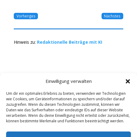
Vorheriges
Nächstes
Hinweis zu:
Redaktionelle Beiträge mit KI
Einwilligung verwalten
Um dir ein optimales Erlebnis zu bieten, verwenden wir Technologien
wie Cookies, um Geräteinformationen zu speichern und/oder darauf
Kontakt
Impressum
Datenschutz
zuzugreifen. Wenn du diesen Technologien zustimmst, können wir
Werbung buchen
AGB
Daten wie das Surfverhalten oder eindeutige IDs auf dieser Website
verarbeiten. Wenn du deine Einwilligung nicht erteilst oder zurückziehst,
können bestimmte Merkmale und Funktionen beeinträchtigt werden.
Copyright 2025-2026 | Web24 Consulting AVO UG |
Alle Rechte vorbehalten *Werbehinweis: Die ist ein