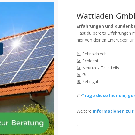
Wattladen Gmb
Erfahrungen und Kundenb
Hast du bereits Erfahrungen 
hier von deinen Eindrücken un
1️⃣ Sehr schlecht
2️⃣ Schlecht
3️⃣ Neutral / Teils-teils
4️⃣ Gut
5️⃣ Sehr gut
👉
Trage diese hier ein, ge
Weitere
Informationen zu P