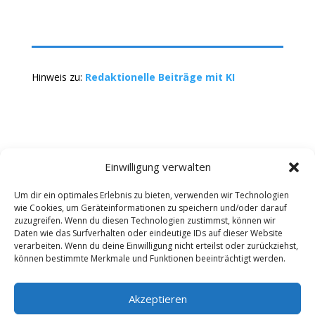
Hinweis zu:
Redaktionelle Beiträge mit KI
Einwilligung verwalten
Um dir ein optimales Erlebnis zu bieten, verwenden wir Technologien
wie Cookies, um Geräteinformationen zu speichern und/oder darauf
Kontakt
Impressum
Datenschutz
zuzugreifen. Wenn du diesen Technologien zustimmst, können wir
Werbung buchen
AGB
Daten wie das Surfverhalten oder eindeutige IDs auf dieser Website
verarbeiten. Wenn du deine Einwilligung nicht erteilst oder zurückziehst,
können bestimmte Merkmale und Funktionen beeinträchtigt werden.
Copyright 2025-2026 | Web24 Consulting AVO UG |
Alle Rechte vorbehalten *Werbehinweis: Die ist ein
Portal mit Infos zu Dienstleistern und Fachbetrieben
Akzeptieren
sowie einem Anbieterverzeichnis. Wenn Sie bei den