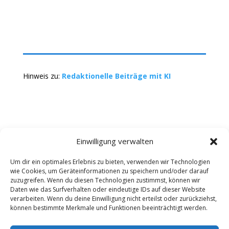
Hinweis zu:
Redaktionelle Beiträge mit KI
Einwilligung verwalten
Um dir ein optimales Erlebnis zu bieten, verwenden wir Technologien
wie Cookies, um Geräteinformationen zu speichern und/oder darauf
Kontakt
Impressum
Datenschutz
zuzugreifen. Wenn du diesen Technologien zustimmst, können wir
Werbung buchen
AGB
Daten wie das Surfverhalten oder eindeutige IDs auf dieser Website
verarbeiten. Wenn du deine Einwilligung nicht erteilst oder zurückziehst,
können bestimmte Merkmale und Funktionen beeinträchtigt werden.
Copyright 2025-2026 | Web24 Consulting AVO UG |
Alle Rechte vorbehalten *Werbehinweis: Die ist ein