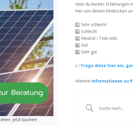
Hast du bereits Erfahrungen 
hier von deinen Eindrücken un
1️⃣ Sehr schlecht
2️⃣ Schlecht
3️⃣ Neutral / Teils-teils
4️⃣ Gut
5️⃣ Sehr gut
👉
Trage diese hier ein, ge
Weitere
Informationen zu P
ehen. Jetzt buchen!