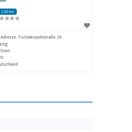
2.89 km
Adresse:
Tschaikowskistraße 29
pzig
chsen
05
utschland