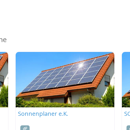
ähe
Sonnenplaner e.K.
S