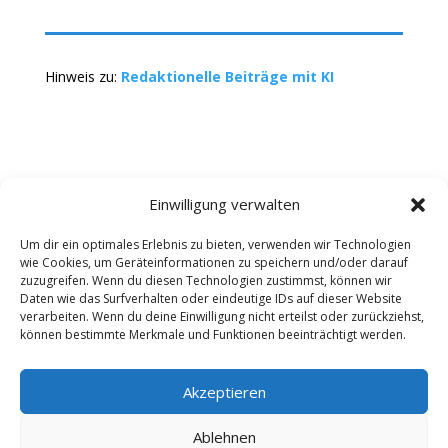
Hinweis zu:
Redaktionelle Beiträge mit KI
Einwilligung verwalten
Um dir ein optimales Erlebnis zu bieten, verwenden wir Technologien
wie Cookies, um Geräteinformationen zu speichern und/oder darauf
Kontakt
Impressum
Datenschutz
zuzugreifen. Wenn du diesen Technologien zustimmst, können wir
Werbung buchen
AGB
Daten wie das Surfverhalten oder eindeutige IDs auf dieser Website
verarbeiten. Wenn du deine Einwilligung nicht erteilst oder zurückziehst,
können bestimmte Merkmale und Funktionen beeinträchtigt werden.
Copyright 2025-2026 | Web24 Consulting AVO UG |
Alle Rechte vorbehalten *Werbehinweis: Die ist ein
Portal mit Infos zu Dienstleistern und Fachbetrieben
Akzeptieren
sowie einem Anbieterverzeichnis. Wenn Sie bei den
Werbepartnern ein Angebot anfordern oder etwas
Ablehnen