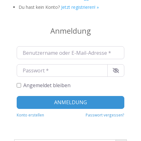
Du hast kein Konto?
Jetzt registrieren! »
Anmeldung
Benutzername oder E-Mail-Adresse
*
Passwort
*
Angemeldet bleiben
Alternat
ANMELDUNG
Konto erstellen
Passwort vergessen?
Search Button