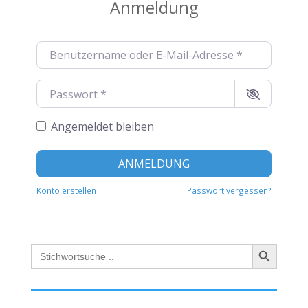
Anmeldung
Benutzername oder E-Mail-Adresse
*
Passwort
*
Angemeldet bleiben
Alternat
ANMELDUNG
Konto erstellen
Passwort vergessen?
Search Button
Search
for: