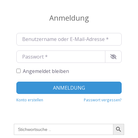
Anmeldung
Benutzername oder E-Mail-Adresse
*
Passwort
*
Angemeldet bleiben
Alternat
ANMELDUNG
Konto erstellen
Passwort vergessen?
Search Button
Search
for: