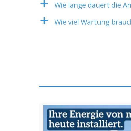
a
Wie lange dauert die A
a
Wie viel Wartung brauc