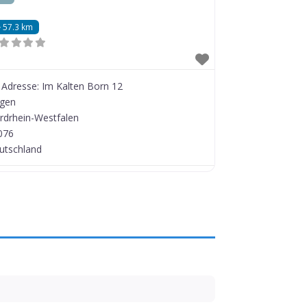
57.3 km
Adresse:
Im Kalten Born 12
egen
rdrhein-Westfalen
076
utschland