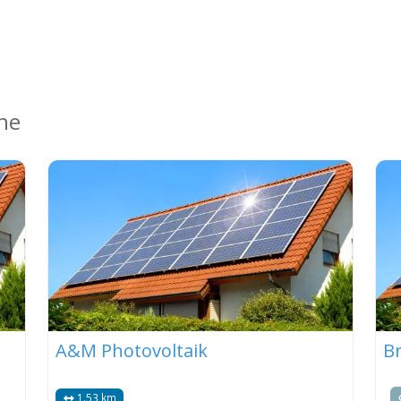
ähe
A&M Photovoltaik
Br
1.53 km