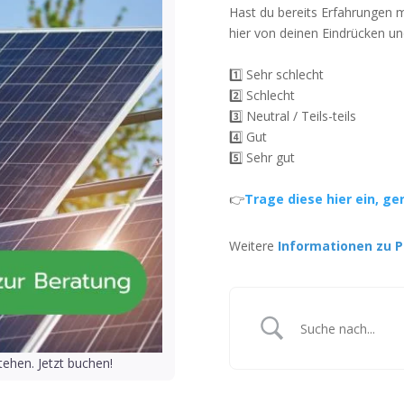
Hast du bereits Erfahrungen 
hier von deinen Eindrücken un
1️⃣ Sehr schlecht
2️⃣ Schlecht
3️⃣ Neutral / Teils-teils
4️⃣ Gut
5️⃣ Sehr gut
👉
Trage diese hier ein, ge
Weitere
Informationen zu P
ehen. Jetzt buchen!