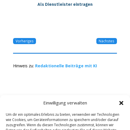
Als Dienstleister eintragen
Vorheriges
Nächstes
Hinweis zu:
Redaktionelle Beiträge mit KI
Einwilligung verwalten
Um dir ein optimales Erlebnis zu bieten, verwenden wir Technologien
wie Cookies, um Geräteinformationen zu speichern und/oder darauf
Kontakt
Impressum
Datenschutz
zuzugreifen. Wenn du diesen Technologien zustimmst, können wir
Werbung buchen
AGB