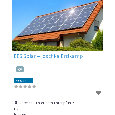
EES Solar – Joschka Erdkamp
0.72 km
Adresse:
Hinter dem Entenpfuhl 5
Elz
Hessen