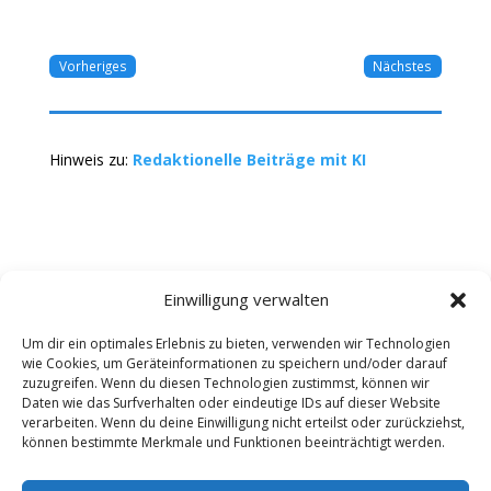
Vorheriges
Nächstes
Hinweis zu:
Redaktionelle Beiträge mit KI
Einwilligung verwalten
Um dir ein optimales Erlebnis zu bieten, verwenden wir Technologien
wie Cookies, um Geräteinformationen zu speichern und/oder darauf
Kontakt
Impressum
Datenschutz
zuzugreifen. Wenn du diesen Technologien zustimmst, können wir
Werbung buchen
AGB
Daten wie das Surfverhalten oder eindeutige IDs auf dieser Website
verarbeiten. Wenn du deine Einwilligung nicht erteilst oder zurückziehst,
können bestimmte Merkmale und Funktionen beeinträchtigt werden.
Copyright 2025-2026 | Web24 Consulting AVO UG |
Alle Rechte vorbehalten *Werbehinweis: Die ist ein