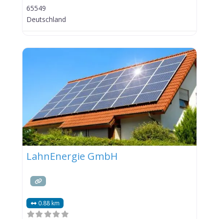
65549
Deutschland
LahnEnergie GmbH
0.88 km