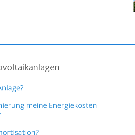
ovoltaikanlagen
Anlage?
Sanierung meine Energiekosten
?
mortisation?