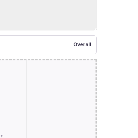
Overall
rn.