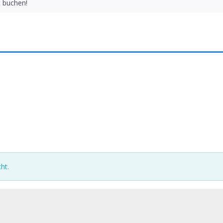
t buchen!
ht.