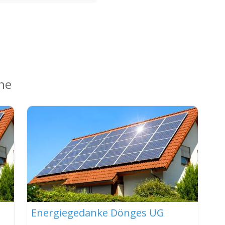
ähe
Energiegedanke Dönges UG