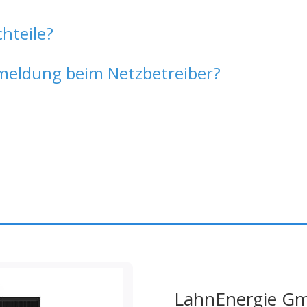
chteile?
eldung beim Netzbetreiber?
LahnEnergie G