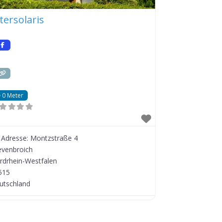
tersolaris
0 Meter
Adresse:
Montzstraße 4
evenbroich
rdrhein-Westfalen
515
utschland