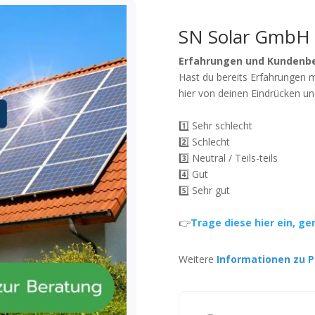
SN Solar GmbH
Erfahrungen und Kundenb
Hast du bereits Erfahrungen 
hier von deinen Eindrücken un
1️⃣ Sehr schlecht
2️⃣ Schlecht
3️⃣ Neutral / Teils-teils
4️⃣ Gut
5️⃣ Sehr gut
👉
Trage diese hier ein, ge
Weitere
Informationen zu P