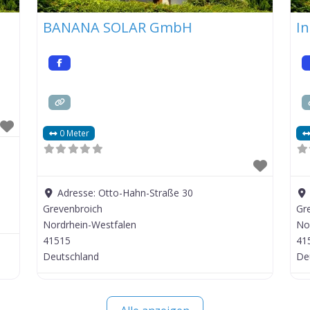
BANANA SOLAR GmbH
In
0 Meter
Adresse:
Otto-Hahn-Straße 30
Grevenbroich
Gr
Nordrhein-Westfalen
No
41515
41
Deutschland
De