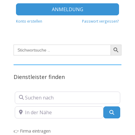
Alternat
ANMELDUNG
Konto erstellen
Passwort vergessen?
Search Button
Search
for:
Dienstleister finden
Suchen nach
In der Nähe
Suchen
👉
Firma eintragen