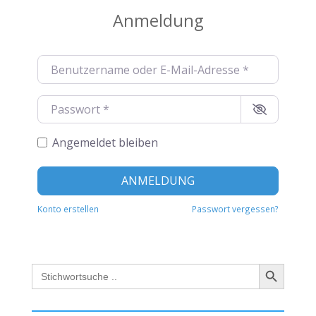
n
Anmeldung
a
t
i
Benutzername oder E-Mail-Adresse
*
v
e
:
Passwort
*
Angemeldet bleiben
Alternat
ANMELDUNG
Konto erstellen
Passwort vergessen?
Search Button
Search
for: