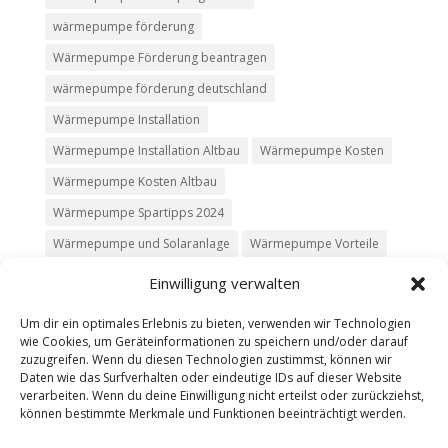
wärmepumpe förderung
Wärmepumpe Förderung beantragen
wärmepumpe förderung deutschland
Wärmepumpe Installation
Wärmepumpe Installation Altbau
Wärmepumpe Kosten
Wärmepumpe Kosten Altbau
Wärmepumpe Spartipps 2024
Wärmepumpe und Solaranlage
Wärmepumpe Vorteile
Einwilligung verwalten
Um dir ein optimales Erlebnis zu bieten, verwenden wir Technologien
wie Cookies, um Geräteinformationen zu speichern und/oder darauf
Kontakt
Impressum
Datenschutz
zuzugreifen. Wenn du diesen Technologien zustimmst, können wir
Werbung buchen
AGB
Daten wie das Surfverhalten oder eindeutige IDs auf dieser Website
verarbeiten. Wenn du deine Einwilligung nicht erteilst oder zurückziehst,
können bestimmte Merkmale und Funktionen beeinträchtigt werden.
Copyright 2025-2026 | Web24 Consulting AVO UG |
Alle Rechte vorbehalten *Werbehinweis: Die ist ein